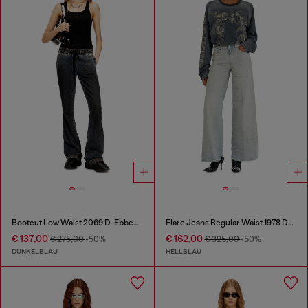
Bootcut Low Waist 2069 D-Ebbey Joggjeans®
Flare Jeans Regular Waist 1978 D-Akemi
€ 137,00
€ 162,00
€ 275,00
-50%
€ 325,00
-50%
DUNKELBLAU
HELLBLAU