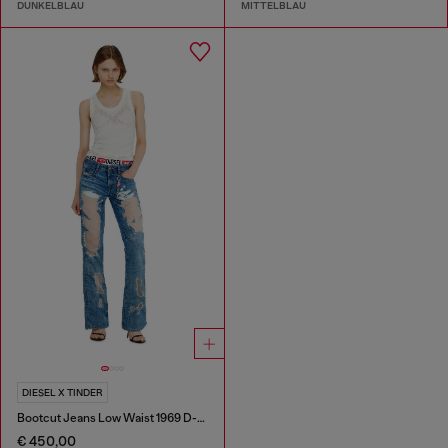
DUNKELBLAU
MITTELBLAU
DIESEL X TINDER
Bootcut Jeans Low Waist 1969 D-Ebbey
€ 450,00