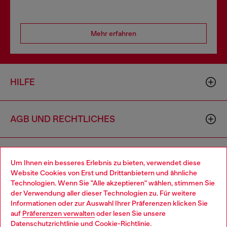
Mehr erfahren
HILFE
AGB UND RECHTLICHES
WORLD OF DIESEL
Um Ihnen ein besseres Erlebnis zu bieten, verwendet diese
Website Cookies von Erst und Drittanbietern und ähnliche
Technologien. Wenn Sie "Alle akzeptieren" wählen, stimmen Sie
CORPORATE
der Verwendung aller dieser Technologien zu. Für weitere
Choose your location
Informationen oder zur Auswahl Ihrer Präferenzen klicken Sie
auf
Präferenzen verwalten
oder lesen Sie unsere
You are currently browsing Österreich website, but it seems you
Datenschutzrichtlinie
und
Cookie-Richtlinie
.