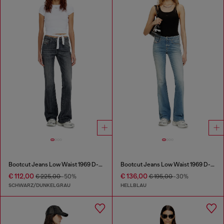
Bootcut Jeans Low Waist 1969 D-Ebbey
Bootcut Jeans Low Waist 1969 D-Ebbey
€ 112,00
€ 136,00
€ 225,00
-50%
€ 195,00
-30%
SCHWARZ/DUNKELGRAU
HELLBLAU