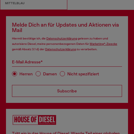
MITTELBLAU
Melde Dich an für Updates und Aktionen via
Mail
Hiermit bestätige ich, die
Datenschutzerklärung
gelesen zu haben und
autorisiere Diesel, meine personenbezogenen Daten für
Marketing*-Zwecke
gemäß Absatz 3.1 d) der
Datenschutzerklärung
zu verarbeiten.
E-Mail Adresse*
Herren
Damen
Nicht spezifiziert
Subscribe
Tritt ein in das House of Diesel. Werde Teil einer globalen