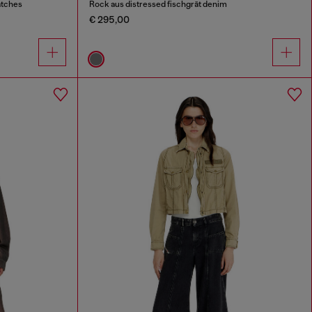
atches
Rock aus distressed fischgrät denim
€ 295,00