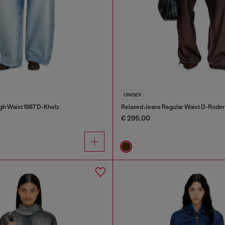
UNISEX
gh Waist 1987 D-Khelz
Relaxed Jeans Regular Waist D-Roder
€ 295,00