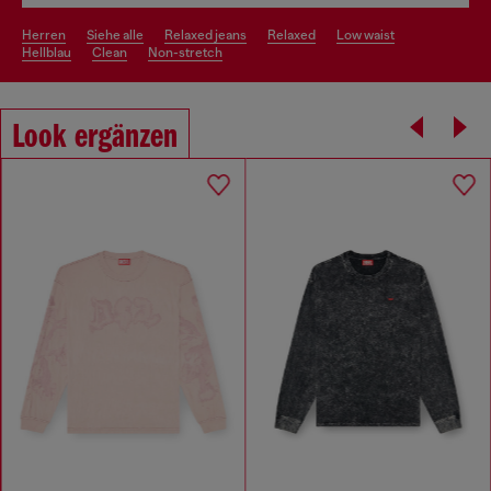
herren
siehe alle
relaxed jeans
relaxed
low waist
hellblau
clean
non-stretch
Look ergänzen