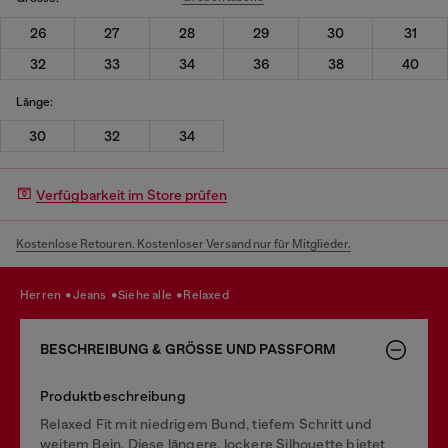
26
27
28
29
30
31
32
33
34
36
38
40
Länge:
30
32
34
Verfügbarkeit im Store prüfen
Kostenlose Retouren. Kostenloser Versand nur für Mitglieder.
herren
jeans
siehe alle
relaxed
BESCHREIBUNG & GRÖSSE UND PASSFORM
Produktbeschreibung
Relaxed Fit mit niedrigem Bund, tiefem Schritt und
weitem Bein. Diese längere, lockere Silhouette bietet