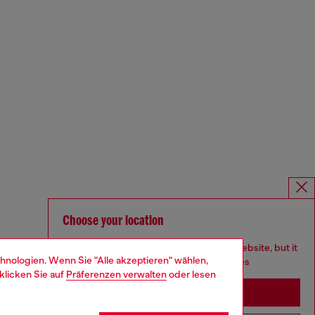
Choose your location
You are currently browsing Österreich website, but it
hnologien. Wenn Sie "Alle akzeptieren" wählen,
seems you may be based in United States
klicken Sie auf
Präferenzen verwalten
oder lesen
Stay in Österreich