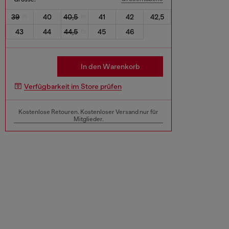
39
40
40,5
41
42
42,5
43
44
44,5
45
46
In den Warenkorb
Verfügbarkeit im Store prüfen
Kostenlose Retouren. Kostenloser Versand nur für
Mitglieder.