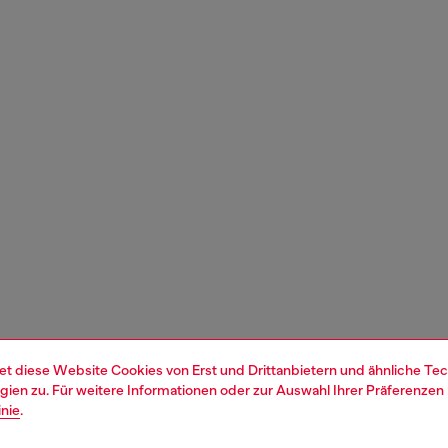
et diese Website Cookies von Erst und Drittanbietern und ähnliche Tec
ien zu. Für weitere Informationen oder zur Auswahl Ihrer Präferenzen 
inie
.