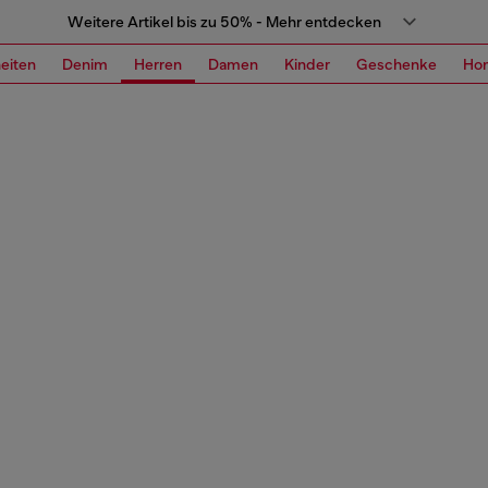
Weitere Artikel bis zu 50% - Mehr entdecken
eiten
Denim
Herren
Damen
Kinder
Geschenke
Ho