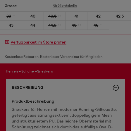
Größentabelle
Grösse:
39
40
40,5
41
42
42,5
43
44
44,5
45
46
Verfügbarkeit im Store prüfen
Kostenlose Retouren. Kostenloser Versand nur für Mitglieder.
herren
schuhe
sneakers
BESCHREIBUNG
Produktbeschreibung
Sneakers für Herren mit moderner Running-Silhouette,
gefertigt aus atmungsaktivem, doppellagigem Mesh
und strukturiertem PU. Das leichte Obermaterial mit
Schnürung zeichnet sich durch das auffällige Oval D-