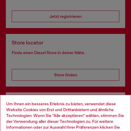
Jetzt registrieren
Store locator
Finde einen Diesel Store in deiner Nähe.
Store finden
Omnichannel-Services
Um Ihnen ein besseres Erlebnis zu bieten, verwendet diese
Website Cookies von Erst und Drittanbietern und ähnliche
Entdecke unser gesamtes Service-Angebot, online und
Technologien. Wenn Sie "Alle akzeptieren" wählen, stimmen Sie
im Store.
der Verwendung aller dieser Technologien zu. Für weitere
Choose your location
Informationen oder zur Auswahl Ihrer Präferenzen klicken Sie