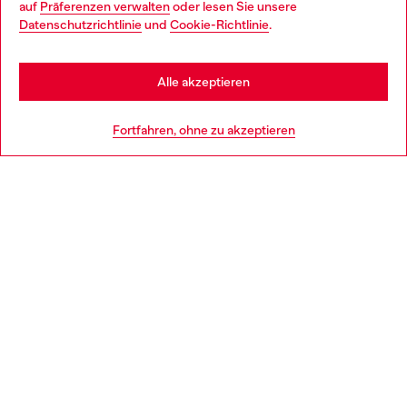
auf
Präferenzen verwalten
oder lesen Sie unsere
You are currently browsing Österreich website, but it seems you
Datenschutzrichtlinie
und
Cookie-Richtlinie
.
Mehr erfahren
may be based in United States
Stay in Österreich
Alle akzeptieren
HILFE
Go to United States
Fortfahren, ohne zu akzeptieren
AGB UND RECHTLICHES
WORLD OF DIESEL
CORPORATE