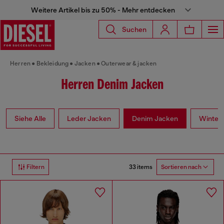
Weitere Artikel bis zu 50% - Mehr entdecken
Suchen
Herren
Bekleidung
Jacken
Outerwear & jacken
Herren Denim Jacken
Siehe Alle
Leder Jacken
Denim Jacken
Winter
33 items
Filtern
Sortieren nach