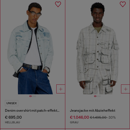
UNISEX
Denim overshirt mit patch-effekten
Jeansjacke mit Abzieheffekt
€ 695,00
€ 1.046,00
€ 1.495,00
-30%
HELLBLAU
GRAU