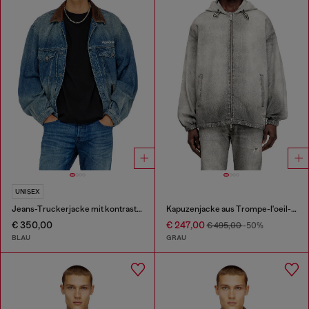
UNISEX
Jeans-Truckerjacke mit kontrastierenden Lederbesätzen
Kapuzenjacke aus Trompe-l'oeil-JoggJeans
€ 350,00
€ 247,00
€ 495,00
-50%
BLAU
GRAU