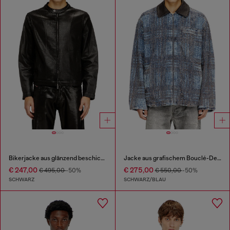
Bikerjacke aus glänzend beschichteten JoggJeans
Jacke aus grafischem Bouclé-Denim
€ 247,00
€ 275,00
€ 495,00
-50%
€ 550,00
-50%
SCHWARZ
SCHWARZ/BLAU