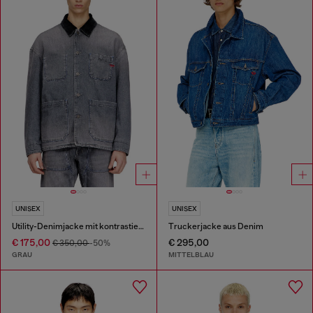
UNISEX
UNISEX
Utility-Denimjacke mit kontrastierendem Kragen
Truckerjacke aus Denim
€ 175,00
€ 295,00
€ 350,00
-50%
GRAU
MITTELBLAU