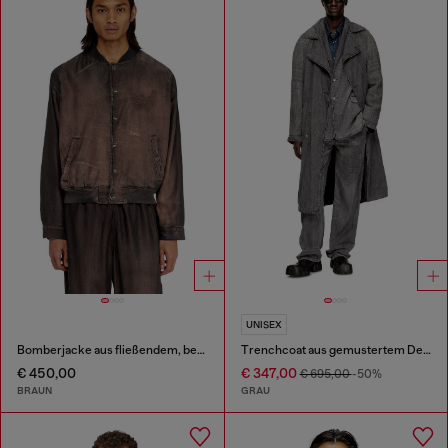
UNISEX
Bomberjacke aus fließendem, beschichtetem Denim
Trenchcoat aus gemustertem Denim
€ 450,00
€ 347,00
€ 695,00
-50%
BRAUN
GRAU