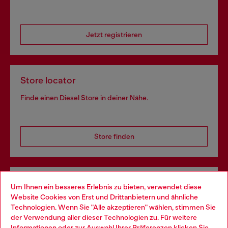
Jetzt registrieren
Store locator
Finde einen Diesel Store in deiner Nähe.
Store finden
Omnichannel-Services
Um Ihnen ein besseres Erlebnis zu bieten, verwendet diese
Website Cookies von Erst und Drittanbietern und ähnliche
Entdecke unser gesamtes Service-Angebot, online und
Technologien. Wenn Sie "Alle akzeptieren" wählen, stimmen Sie
im Store.
der Verwendung aller dieser Technologien zu. Für weitere
Choose your location
Informationen oder zur Auswahl Ihrer Präferenzen klicken Sie