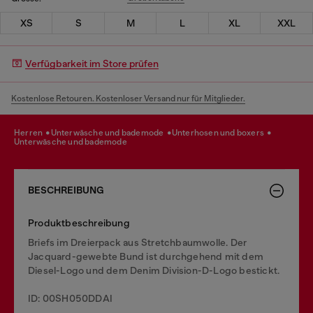
XS
S
M
L
XL
XXL
Verfügbarkeit im Store prüfen
Kostenlose Retouren. Kostenloser Versand nur für Mitglieder.
herren
unterwäsche und bademode
unterhosen und boxers
unterwäsche und bademode
BESCHREIBUNG
Produktbeschreibung
Briefs im Dreierpack aus Stretchbaumwolle. Der
Jacquard-gewebte Bund ist durchgehend mit dem
Diesel-Logo und dem Denim Division-D-Logo bestickt.
ID: 00SH050DDAI