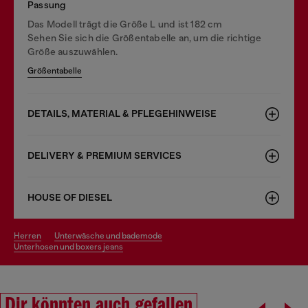
Passung
Das Modell trägt die Größe L und ist 182 cm
Sehen Sie sich die Größentabelle an, um die richtige
Größe auszuwählen.
Größentabelle
DETAILS, MATERIAL & PFLEGEHINWEISE
DELIVERY & PREMIUM SERVICES
HOUSE OF DIESEL
herren
unterwäsche und bademode
unterhosen und boxers jeans
Dir könnten auch gefallen