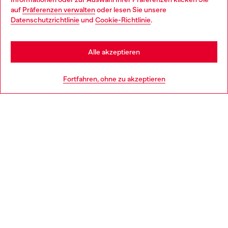
auf
Präferenzen verwalten
oder lesen Sie unsere
You are currently browsing Deutschland website, but it seems
Datenschutzrichtlinie
und
Cookie-Richtlinie
.
Mehr erfahren
you may be based in United States
Stay in Deutschland
Alle akzeptieren
HILFE
Go to United States
Fortfahren, ohne zu akzeptieren
AGB UND RECHTLICHES
WORLD OF DIESEL
CORPORATE