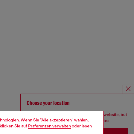
Choose your location
You are currently browsing Deutschland website, but
hnologien. Wenn Sie "Alle akzeptieren" wählen,
it seems you may be based in United States
klicken Sie auf
Präferenzen verwalten
oder lesen
Stay in Deutschland