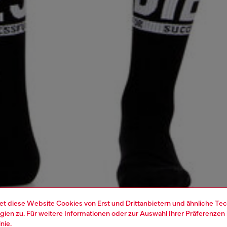
et diese Website Cookies von Erst und Drittanbietern und ähnliche Tec
ien zu. Für weitere Informationen oder zur Auswahl Ihrer Präferenzen 
inie
.