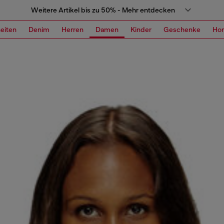
Weitere Artikel bis zu 50% - Mehr entdecken
eiten
Denim
Herren
Damen
Kinder
Geschenke
Ho