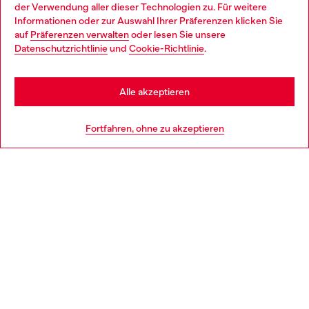
der Verwendung aller dieser Technologien zu. Für weitere
Choose your location
Informationen oder zur Auswahl Ihrer Präferenzen klicken Sie
auf
Präferenzen verwalten
oder lesen Sie unsere
You are currently browsing Deutschland website, but it seems
Datenschutzrichtlinie
und
Cookie-Richtlinie
.
Mehr erfahren
you may be based in United States
Stay in Deutschland
Alle akzeptieren
HILFE
Go to United States
Fortfahren, ohne zu akzeptieren
AGB UND RECHTLICHES
WORLD OF DIESEL
CORPORATE