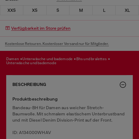
XXS
XS
S
M
L
XL
Verfügbarkeit im Store prüfen
Kostenlose Retouren. Kostenloser Versand nur für Mitglieder.
damen
unterwäsche und bademode
bhs und bralettes
unterwäsche und bademode
BESCHREIBUNG
Produktbeschreibung
Bandeau-BH für Damen aus weicher Stretch-
Baumwolle. Mit schmalem elastischem Unterbrustband
und mit Diesel Denim Division-Print auf der Front.
ID: A134000WHAV