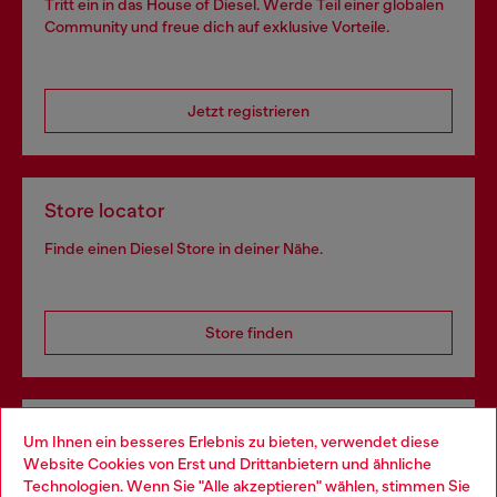
Tritt ein in das House of Diesel. Werde Teil einer globalen
Community und freue dich auf exklusive Vorteile.
Jetzt registrieren
Store locator
Finde einen Diesel Store in deiner Nähe.
Store finden
Omnichannel-Services
Um Ihnen ein besseres Erlebnis zu bieten, verwendet diese
Website Cookies von Erst und Drittanbietern und ähnliche
Entdecke unser gesamtes Service-Angebot, online und
Technologien. Wenn Sie "Alle akzeptieren" wählen, stimmen Sie
im Store.