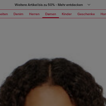
Weitere Artikel bis zu 50% - Mehr entdecken
eiten
Denim
Herren
Damen
Kinder
Geschenke
Ho