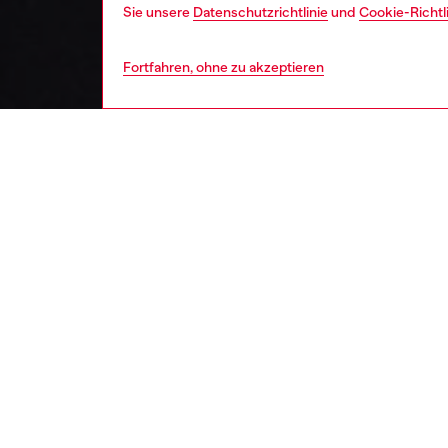
Sie unsere
Datenschutzrichtlinie
und
Cookie-Richtl
Fortfahren, ohne zu akzeptieren
herren
unte
BESCH
Produk
Dieser 
Komfort 
leichte
ein sam
Oberflä
durch D
Kapuzen