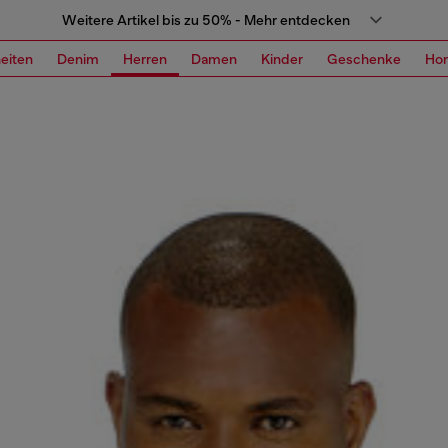
Weitere Artikel bis zu 50% - Mehr entdecken
eiten
Denim
Herren
Damen
Kinder
Geschenke
Ho