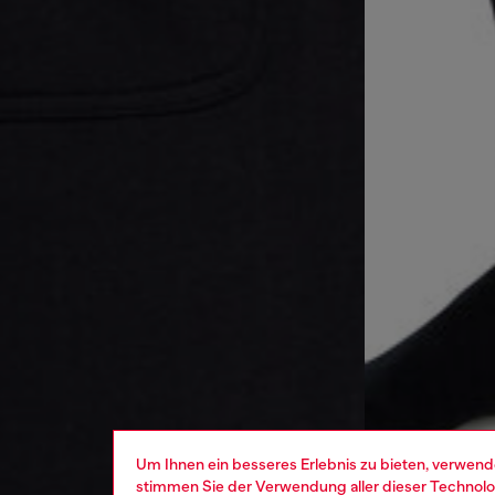
Um Ihnen ein besseres Erlebnis zu bieten, verwend
stimmen Sie der Verwendung aller dieser Technolog