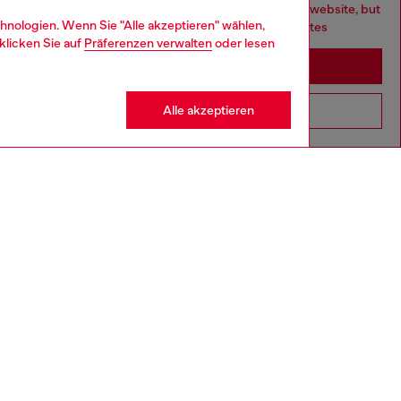
You are currently browsing Deutschland website, but
hnologien. Wenn Sie "Alle akzeptieren" wählen,
it seems you may be based in United States
klicken Sie auf
Präferenzen verwalten
oder lesen
Stay in Deutschland
Alle akzeptieren
Go to United States