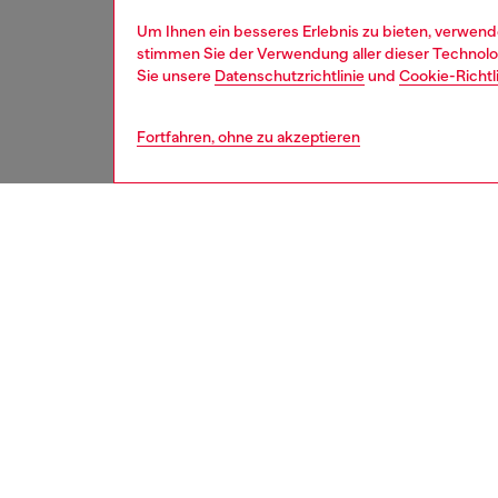
Um Ihnen ein besseres Erlebnis zu bieten, verwend
stimmen Sie der Verwendung aller dieser Technolog
Sie unsere
Datenschutzrichtlinie
und
Cookie-Richtl
Fortfahren, ohne zu akzeptieren
second hand
BESCH
Produk
Diese S
reparie
Manche 
konnten