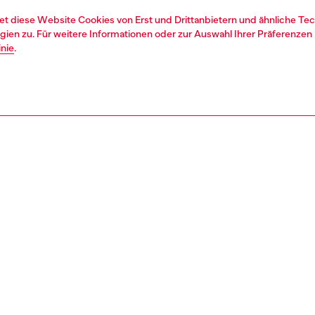
et diese Website Cookies von Erst und Drittanbietern und ähnliche Tec
ien zu. Für weitere Informationen oder zur Auswahl Ihrer Präferenzen 
inie
.
1 | 2
second hand
second hand
denim second hand
REIBUNG & GRÖSSE UND PASSFORM
tbeschreibung
econd Hand-Jeans wurden so aufgearbeitet: sie wurden
rt, gewaschen und der desinfizierenden Behandlung.
Besätze oder kleine Details, die nicht repariert werden
, wurden eventuell ersetzt. Die Maße für die