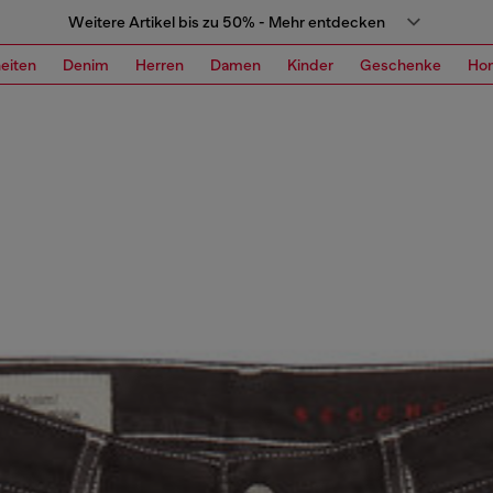
Weitere Artikel bis zu 50% - Mehr entdecken
eiten
Denim
Herren
Damen
Kinder
Geschenke
Ho