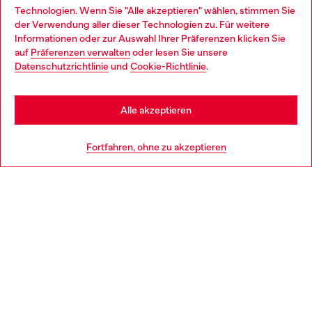
Entdecke unser gesamtes Service-Angebot, online und
Technologien. Wenn Sie "Alle akzeptieren" wählen, stimmen Sie
im Store.
der Verwendung aller dieser Technologien zu. Für weitere
Choose your location
Informationen oder zur Auswahl Ihrer Präferenzen klicken Sie
auf
Präferenzen verwalten
oder lesen Sie unsere
You are currently browsing Deutschland website, but it seems
Datenschutzrichtlinie
und
Cookie-Richtlinie
.
Mehr erfahren
you may be based in United States
Stay in Deutschland
Alle akzeptieren
HILFE
Go to United States
Fortfahren, ohne zu akzeptieren
AGB UND RECHTLICHES
WORLD OF DIESEL
CORPORATE