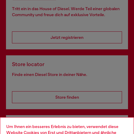
Tritt ein in das House of Diesel. Werde Teil einer globalen
Community und freue dich auf exklusive Vorteile.
Jetzt registrieren
Store locator
Finde einen Diesel Store in deiner Nähe.
Store finden
Omnichannel-Services
Um Ihnen ein besseres Erlebnis zu bieten, verwendet diese
Website Cookies von Erst und Drittanbietern und ähnliche