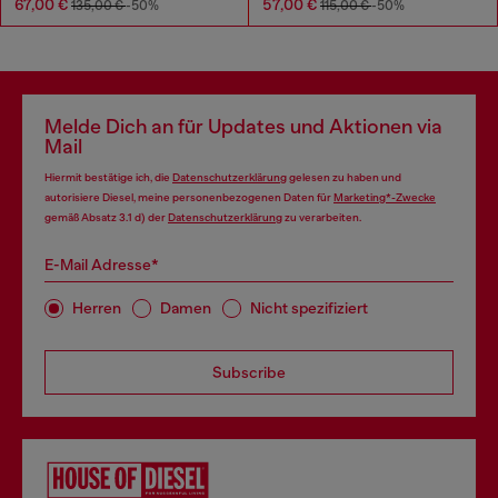
67,00 €
57,00 €
135,00 €
-50%
115,00 €
-50%
Melde Dich an für Updates und Aktionen via
Mail
Hiermit bestätige ich, die
Datenschutzerklärung
gelesen zu haben und
autorisiere Diesel, meine personenbezogenen Daten für
Marketing*-Zwecke
gemäß Absatz 3.1 d) der
Datenschutzerklärung
zu verarbeiten.
E-Mail Adresse*
Herren
Damen
Nicht spezifiziert
Subscribe