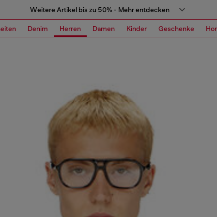
Weitere Artikel bis zu 50% - Mehr entdecken
eiten
Denim
Herren
Damen
Kinder
Geschenke
Ho