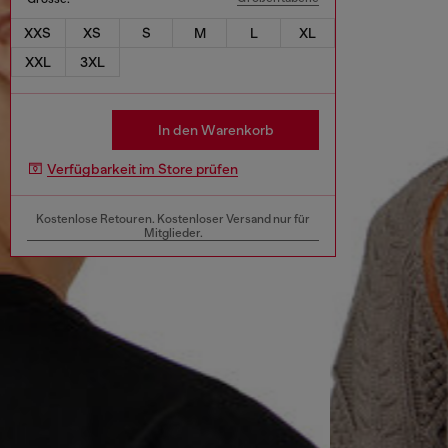
XXS
XS
S
M
L
XL
XXL
3XL
In den Warenkorb
Verfügbarkeit im Store prüfen
Kostenlose Retouren. Kostenloser Versand nur für
Mitglieder.