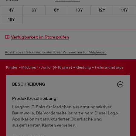
4Y
6Y
8Y
10Y
12Y
14Y
16Y
Verfügbarkeit im Store prüfen
Kostenlose Retouren. Kostenloser Versand nur für Mitglieder.
kinder
mädchen
junior (4-16 jahre)
kleidung
t-shirts und tops
BESCHREIBUNG
Produktbeschreibung
Langarm-T-Shirt für Mädchen aus atmungsaktiver
Baumwolle. Die Vorderseite ist mit einem Diesel Logo-
Applikation mit strukturierter Oberfläche und
ausgefransten Kanten versehen.