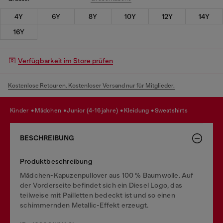
4Y
6Y
8Y
10Y
12Y
14Y
16Y
Verfügbarkeit im Store prüfen
Kostenlose Retouren. Kostenloser Versand nur für Mitglieder.
kinder
mädchen
junior (4-16 jahre)
kleidung
sweatshirts
BESCHREIBUNG
Produktbeschreibung
Mädchen-Kapuzenpullover aus 100 % Baumwolle. Auf
der Vorderseite befindet sich ein Diesel Logo, das
teilweise mit Pailletten bedeckt ist und so einen
schimmernden Metallic-Effekt erzeugt.