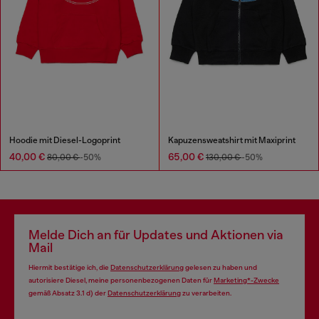
Hoodie mit Diesel-Logoprint
Kapuzensweatshirt mit Maxiprint
40,00 €
65,00 €
80,00 €
-50%
130,00 €
-50%
Melde Dich an für Updates und Aktionen via
Mail
Hiermit bestätige ich, die
Datenschutzerklärung
gelesen zu haben und
autorisiere Diesel, meine personenbezogenen Daten für
Marketing*-Zwecke
gemäß Absatz 3.1 d) der
Datenschutzerklärung
zu verarbeiten.