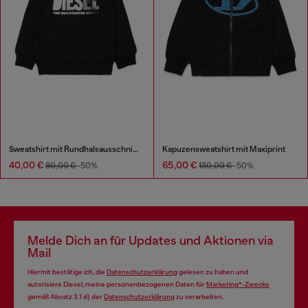
Sweatshirt mit Rundhalsausschnitt und großem Diesel-Logoprint
Kapuzensweatshirt mit Maxiprint
40,00 €
65,00 €
80,00 €
-50%
130,00 €
-50%
Melde Dich an für Updates und Aktionen via
Mail
Hiermit bestätige ich, die
Datenschutzerklärung
gelesen zu haben und
autorisiere Diesel, meine personenbezogenen Daten für
Marketing*-Zwecke
gemäß Absatz 3.1 d) der
Datenschutzerklärung
zu verarbeiten.