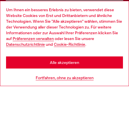
Omnichannel-Services
Um Ihnen ein besseres Erlebnis zu bieten, verwendet diese
Website Cookies von Erst und Drittanbietern und ähnliche
Entdecke unser gesamtes Service-Angebot, online und
Technologien. Wenn Sie "Alle akzeptieren" wählen, stimmen Sie
im Store.
der Verwendung aller dieser Technologien zu. Für weitere
Choose your location
Informationen oder zur Auswahl Ihrer Präferenzen klicken Sie
auf
Präferenzen verwalten
oder lesen Sie unsere
You are currently browsing Deutschland website, but it seems
Datenschutzrichtlinie
und
Cookie-Richtlinie
.
Mehr erfahren
you may be based in United States
Stay in Deutschland
Alle akzeptieren
HILFE
Go to United States
Fortfahren, ohne zu akzeptieren
AGB UND RECHTLICHES
WORLD OF DIESEL