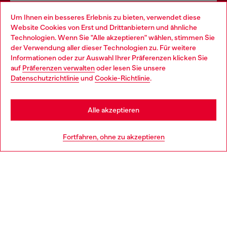
Omnichannel-Services
Um Ihnen ein besseres Erlebnis zu bieten, verwendet diese
Website Cookies von Erst und Drittanbietern und ähnliche
Entdecke unser gesamtes Service-Angebot, online und
Technologien. Wenn Sie "Alle akzeptieren" wählen, stimmen Sie
im Store.
der Verwendung aller dieser Technologien zu. Für weitere
Choose your location
Informationen oder zur Auswahl Ihrer Präferenzen klicken Sie
auf
Präferenzen verwalten
oder lesen Sie unsere
You are currently browsing Deutschland website, but it seems
Datenschutzrichtlinie
und
Cookie-Richtlinie
.
Mehr erfahren
you may be based in United States
Stay in Deutschland
Alle akzeptieren
HILFE
Go to United States
Fortfahren, ohne zu akzeptieren
AGB UND RECHTLICHES
WORLD OF DIESEL