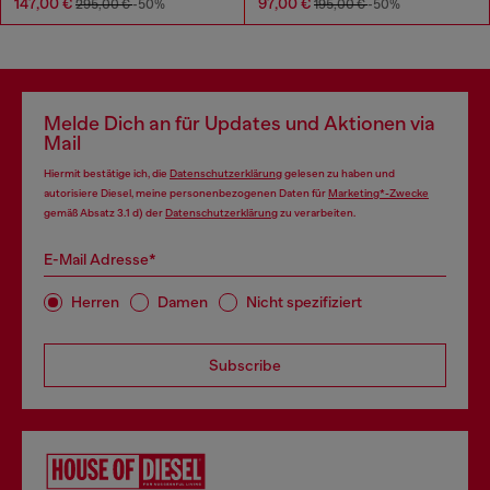
147,00 €
97,00 €
295,00 €
-50%
195,00 €
-50%
Melde Dich an für Updates und Aktionen via
Mail
Hiermit bestätige ich, die
Datenschutzerklärung
gelesen zu haben und
autorisiere Diesel, meine personenbezogenen Daten für
Marketing*-Zwecke
gemäß Absatz 3.1 d) der
Datenschutzerklärung
zu verarbeiten.
E-Mail Adresse*
Herren
Damen
Nicht spezifiziert
Subscribe