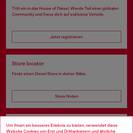
Tritt ein in das House of Diesel. Werde Teil einer globalen
Community und freue dich auf exklusive Vorteile.
Jetzt registrieren
Store locator
Finde einen Diesel Store in deiner Nähe.
Store finden
Omnichannel-Services
Um Ihnen ein besseres Erlebnis zu bieten, verwendet diese
Website Cookies von Erst und Drittanbietern und ähnliche
Entdecke unser gesamtes Service-Angebot, online und