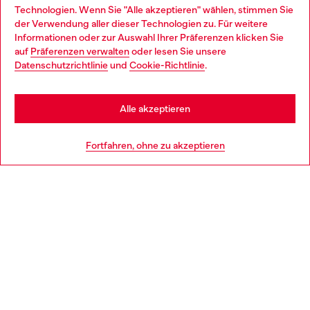
Technologien. Wenn Sie "Alle akzeptieren" wählen, stimmen Sie
im Store.
der Verwendung aller dieser Technologien zu. Für weitere
Choose your location
Informationen oder zur Auswahl Ihrer Präferenzen klicken Sie
auf
Präferenzen verwalten
oder lesen Sie unsere
You are currently browsing Deutschland website, but it seems
Datenschutzrichtlinie
und
Cookie-Richtlinie
.
Mehr erfahren
you may be based in United States
Stay in Deutschland
Alle akzeptieren
HILFE
Go to United States
Fortfahren, ohne zu akzeptieren
AGB UND RECHTLICHES
WORLD OF DIESEL
CORPORATE