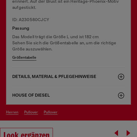
erinnert. Auf der Brust ist ein Heritage-Phoenix-Motiv
aufgestickt.
ID: A230580CJCY
Passung
Das Modell trägt die Größe L und ist 182 cm
Sehen Sie sich die Größentabelle an, um die richtige
Größe auszuwählen.
Größentabelle
DETAILS, MATERIAL & PFLEGEHINWEISE
HOUSE OF DIESEL
herren
pullover
pullover
Look ergänzen