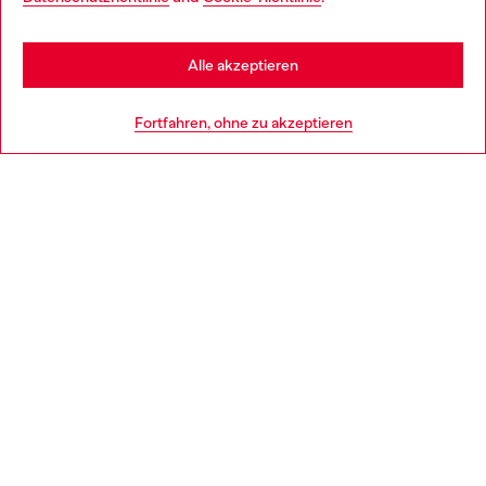
you may be based in United States
Stay in Deutschland
Alle akzeptieren
HILFE
Go to United States
Fortfahren, ohne zu akzeptieren
AGB UND RECHTLICHES
WORLD OF DIESEL
CORPORATE