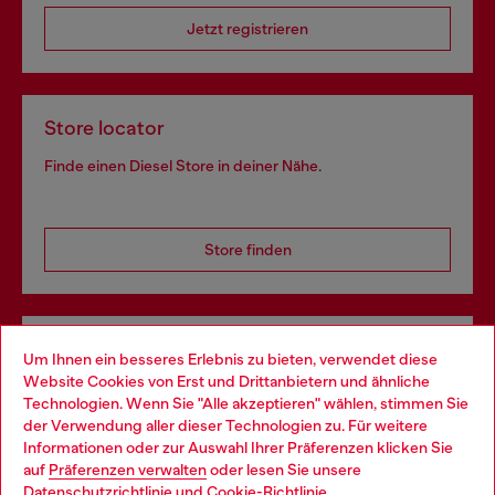
Jetzt registrieren
Store locator
Finde einen Diesel Store in deiner Nähe.
Store finden
Omnichannel-Services
Um Ihnen ein besseres Erlebnis zu bieten, verwendet diese
Website Cookies von Erst und Drittanbietern und ähnliche
Entdecke unser gesamtes Service-Angebot, online und
Technologien. Wenn Sie "Alle akzeptieren" wählen, stimmen Sie
im Store.
der Verwendung aller dieser Technologien zu. Für weitere
Choose your location
Informationen oder zur Auswahl Ihrer Präferenzen klicken Sie
auf
Präferenzen verwalten
oder lesen Sie unsere
You are currently browsing Deutschland website, but it seems
Datenschutzrichtlinie
und
Cookie-Richtlinie
.
Mehr erfahren