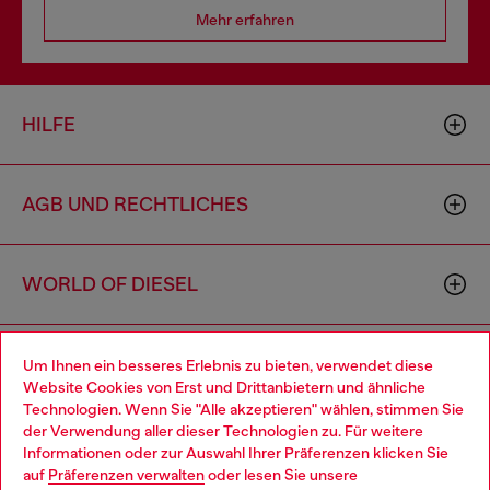
Mehr erfahren
HILFE
AGB UND RECHTLICHES
WORLD OF DIESEL
CORPORATE
Um Ihnen ein besseres Erlebnis zu bieten, verwendet diese
Website Cookies von Erst und Drittanbietern und ähnliche
Technologien. Wenn Sie "Alle akzeptieren" wählen, stimmen Sie
der Verwendung aller dieser Technologien zu. Für weitere
Choose your location
Informationen oder zur Auswahl Ihrer Präferenzen klicken Sie
auf
Präferenzen verwalten
oder lesen Sie unsere
You are currently browsing Deutschland website, but it seems