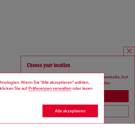
Choose your location
You are currently browsing Deutschland website, but
hnologien. Wenn Sie "Alle akzeptieren" wählen,
it seems you may be based in United States
klicken Sie auf
Präferenzen verwalten
oder lesen
Stay in Deutschland
Alle akzeptieren
Go to United States