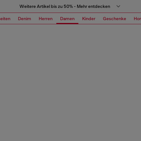
Weitere Artikel bis zu 50% - Mehr entdecken
eiten
Denim
Herren
Damen
Kinder
Geschenke
Ho