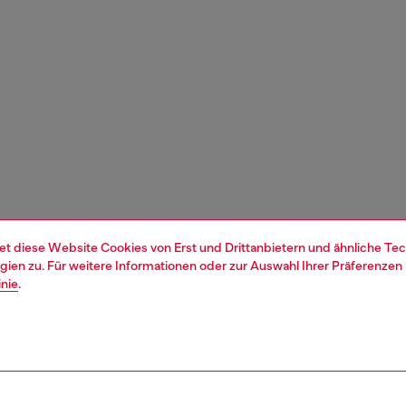
et diese Website Cookies von Erst und Drittanbietern und ähnliche Tec
ien zu. Für weitere Informationen oder zur Auswahl Ihrer Präferenzen 
inie
.
1 | 6