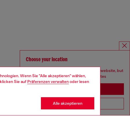
Choose your location
You are currently browsing Deutschland website, but
hnologien. Wenn Sie "Alle akzeptieren" wählen,
it seems you may be based in United States
klicken Sie auf
Präferenzen verwalten
oder lesen
Stay in Deutschland
Alle akzeptieren
Go to United States