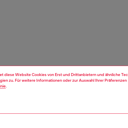
et diese Website Cookies von Erst und Drittanbietern und ähnliche Tec
ien zu. Für weitere Informationen oder zur Auswahl Ihrer Präferenzen 
inie
.
1 | 5