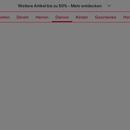
Weitere Artikel bis zu 50% - Mehr entdecken
eiten
Denim
Herren
Damen
Kinder
Geschenke
Ho