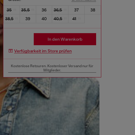
35
35,5
36
36,5
37
38
38,5
39
40
40,5
41
In den Warenkorb
Verfügbarkeit im Store prüfen
Kostenlose Retouren. Kostenloser Versand nur für
Mitglieder.