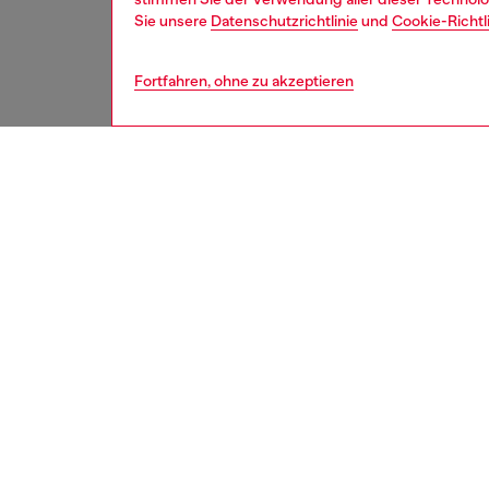
Sie unsere
Datenschutzrichtlinie
und
Cookie-Richtl
Fortfahren, ohne zu akzeptieren
damen
schu
BESCH
Produk
Ein küns
Blockab
flüssige
Melissa
charakt
Form mi