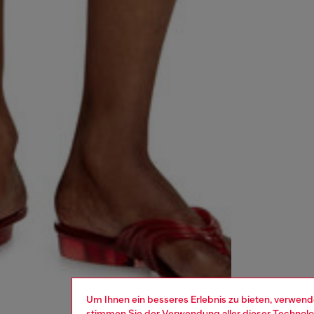
Um Ihnen ein besseres Erlebnis zu bieten, verwend
stimmen Sie der Verwendung aller dieser Technolog