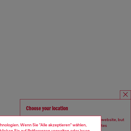
Choose your location
You are currently browsing Deutschland website, but
hnologien. Wenn Sie "Alle akzeptieren" wählen,
it seems you may be based in United States
klicken Sie auf
Präferenzen verwalten
oder lesen