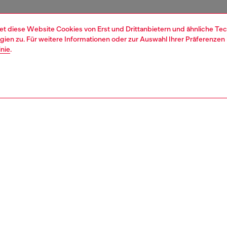
et diese Website Cookies von Erst und Drittanbietern und ähnliche Tec
ien zu. Für weitere Informationen oder zur Auswahl Ihrer Präferenzen 
inie
.
1 | 6
he
sandalen
REIBUNG
tbeschreibung
farben, die im Sommer leuchten. Diese glänzenden
ndalen haben ein vollständig verstellbares Oberteil mit
ten Riemen und Schnallen – beachten Sie den Diesel-