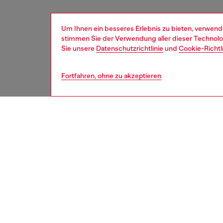
Um Ihnen ein besseres Erlebnis zu bieten, verwend
stimmen Sie der Verwendung aller dieser Technolog
Sie unsere
Datenschutzrichtlinie
und
Cookie-Richtl
Fortfahren, ohne zu akzeptieren
damen
schu
BESCH
Produk
Pastell
Damensa
gekreuz