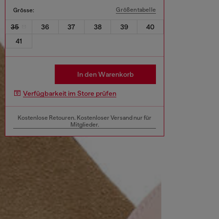
Größentabelle
Grösse:
35
36
37
38
39
40
41
In den Warenkorb
Verfügbarkeit im Store prüfen
Kostenlose Retouren. Kostenloser Versand nur für
Mitglieder.