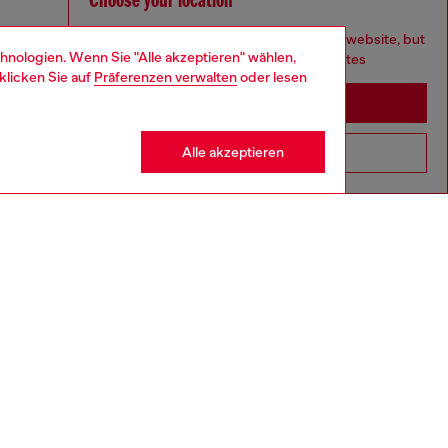
Choose your location
You are currently browsing Deutschland website, but
hnologien. Wenn Sie "Alle akzeptieren" wählen,
it seems you may be based in United States
klicken Sie auf
Präferenzen verwalten
oder lesen
Stay in Deutschland
Alle akzeptieren
Go to United States