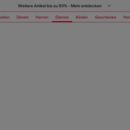
Weitere Artikel bis zu 50% - Mehr entdecken
eiten
Denim
Herren
Damen
Kinder
Geschenke
Ho