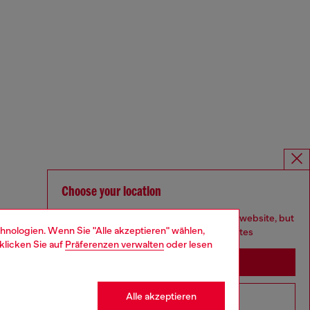
Choose your location
You are currently browsing Deutschland website, but
hnologien. Wenn Sie "Alle akzeptieren" wählen,
it seems you may be based in United States
klicken Sie auf
Präferenzen verwalten
oder lesen
Stay in Deutschland
Alle akzeptieren
Go to United States