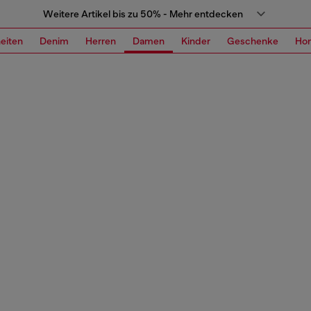
Weitere Artikel bis zu 50% - Mehr entdecken
eiten
Denim
Herren
Damen
Kinder
Geschenke
Ho