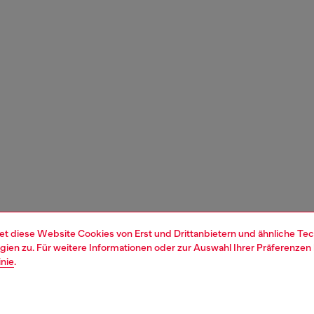
et diese Website Cookies von Erst und Drittanbietern und ähnliche Tec
ien zu. Für weitere Informationen oder zur Auswahl Ihrer Präferenzen 
inie
.