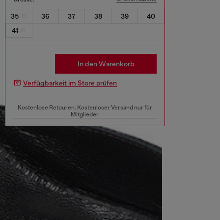
35
36
37
38
39
40
41
In den Warenkorb
Verfügbarkeit im Store prüfen
Kostenlose Retouren. Kostenloser Versand nur für
Mitglieder.