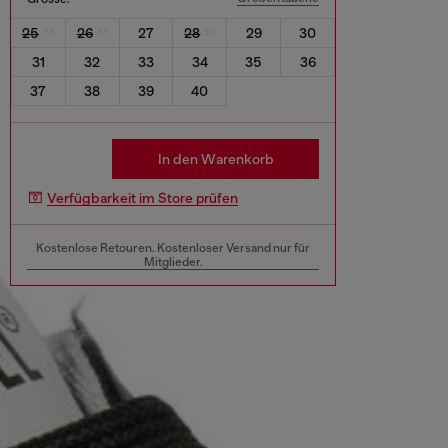
25
26
27
28
29
30
31
32
33
34
35
36
37
38
39
40
In den Warenkorb
Verfügbarkeit im Store prüfen
Kostenlose Retouren. Kostenloser Versand nur für
Mitglieder.