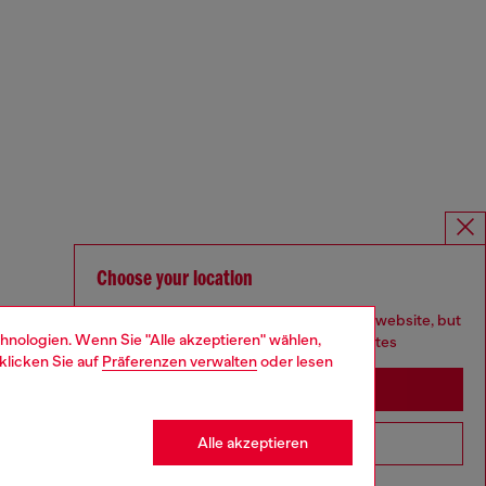
Choose your location
You are currently browsing Deutschland website, but
hnologien. Wenn Sie "Alle akzeptieren" wählen,
it seems you may be based in United States
klicken Sie auf
Präferenzen verwalten
oder lesen
Stay in Deutschland
Alle akzeptieren
Go to United States