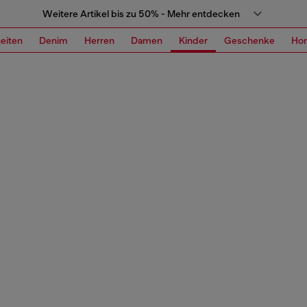
Weitere Artikel bis zu 50% - Mehr entdecken
eiten
Denim
Herren
Damen
Kinder
Geschenke
Ho