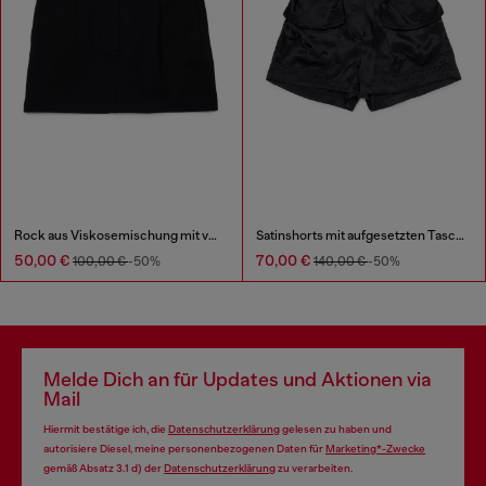
Rock aus Viskosemischung mit vorderen Abnähern
Satinshorts mit aufgesetzten Taschen
50,00 €
70,00 €
100,00 €
-50%
140,00 €
-50%
Melde Dich an für Updates und Aktionen via
Mail
Hiermit bestätige ich, die
Datenschutzerklärung
gelesen zu haben und
autorisiere Diesel, meine personenbezogenen Daten für
Marketing*-Zwecke
gemäß Absatz 3.1 d) der
Datenschutzerklärung
zu verarbeiten.