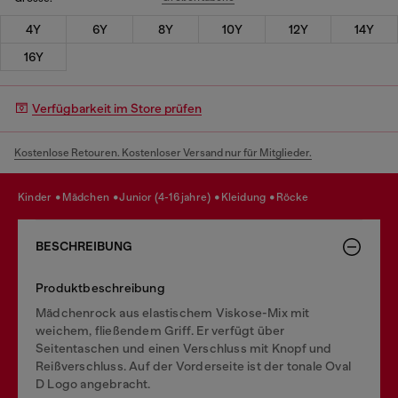
4Y
6Y
8Y
10Y
12Y
14Y
16Y
Verfügbarkeit im Store prüfen
Kostenlose Retouren. Kostenloser Versand nur für Mitglieder.
kinder
mädchen
junior (4-16 jahre)
kleidung
röcke
BESCHREIBUNG
Produktbeschreibung
Mädchenrock aus elastischem Viskose-Mix mit
weichem, fließendem Griff. Er verfügt über
Seitentaschen und einen Verschluss mit Knopf und
Reißverschluss. Auf der Vorderseite ist der tonale Oval
D Logo angebracht.