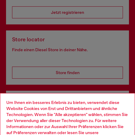
Jetzt registrieren
Store locator
Finde einen Diesel Store in deiner Nähe.
Store finden
Omnichannel-Services
Um Ihnen ein besseres Erlebnis zu bieten, verwendet diese
Website Cookies von Erst und Drittanbietern und ähnliche
Entdecke unser gesamtes Service-Angebot, online und
Technologien. Wenn Sie "Alle akzeptieren" wählen, stimmen Sie
im Store.
der Verwendung aller dieser Technologien zu. Für weitere
Choose your location
Informationen oder zur Auswahl Ihrer Präferenzen klicken Sie
auf
Präferenzen verwalten
oder lesen Sie unsere