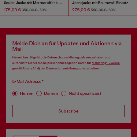
Scuba-Jacke mit Marmoreffekt und Taschen
Jeansjacke mit Baumwoll-Einsatz
175,00 €
275,00 €
350,00 €
-50%
550,00 €
-50%
Melde Dich an für Updates und Aktionen via
Mail
Hiermit bestätige ich, die
Datenschutzerklärung
gelesen zu haben und
autorisiere Diesel, meine personenbezogenen Daten für
Marketing*-Zwecke
gemäß Absatz 3.1 d) der
Datenschutzerklärung
zu verarbeiten.
E-Mail Adresse*
Herren
Damen
Nicht spezifiziert
Subscribe