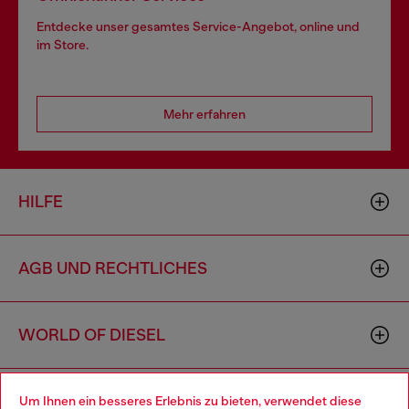
Entdecke unser gesamtes Service-Angebot, online und
im Store.
Mehr erfahren
HILFE
AGB UND RECHTLICHES
WORLD OF DIESEL
CORPORATE
Um Ihnen ein besseres Erlebnis zu bieten, verwendet diese