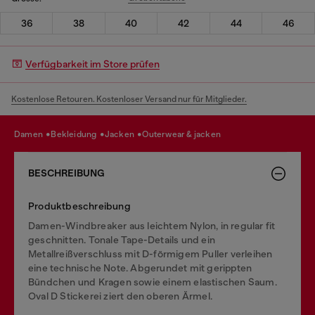
36
38
40
42
44
46
Verfügbarkeit im Store prüfen
Kostenlose Retouren. Kostenloser Versand nur für Mitglieder.
damen
bekleidung
jacken
outerwear & jacken
BESCHREIBUNG
Produktbeschreibung
Damen-Windbreaker aus leichtem Nylon, in regular fit
geschnitten. Tonale Tape-Details und ein
Metallreißverschluss mit D-förmigem Puller verleihen
eine technische Note. Abgerundet mit gerippten
Bündchen und Kragen sowie einem elastischen Saum.
Oval D Stickerei ziert den oberen Ärmel.