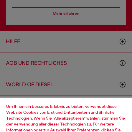
Mehr erfahren
HILFE
AGB UND RECHTLICHES
WORLD OF DIESEL
CORPORATE
Um Ihnen ein besseres Erlebnis zu bieten, verwendet diese
Website Cookies von Erst und Drittanbietern und ähnliche
Technologien. Wenn Sie "Alle akzeptieren" wählen, stimmen Sie
der Verwendung aller dieser Technologien zu. Für weitere
Choose your location
Informationen oder zur Auswahl Ihrer Präferenzen klicken Sie