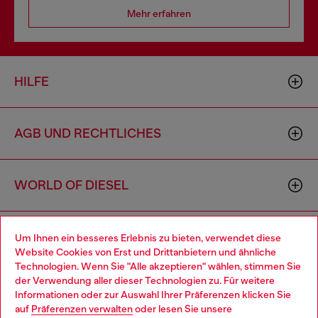
Mehr erfahren
HILFE
AGB UND RECHTLICHES
WORLD OF DIESEL
CORPORATE
Um Ihnen ein besseres Erlebnis zu bieten, verwendet diese
Website Cookies von Erst und Drittanbietern und ähnliche
Technologien. Wenn Sie "Alle akzeptieren" wählen, stimmen Sie
der Verwendung aller dieser Technologien zu. Für weitere
Choose your location
Informationen oder zur Auswahl Ihrer Präferenzen klicken Sie
auf
Präferenzen verwalten
oder lesen Sie unsere
You are currently browsing Deutschland website, but it seems