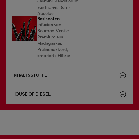
Jasmin Grandiflorum
aus Indien, Rum-
Absolue
Basisnoten
Infusion von
Bourbon-Vanille
Premium aus
Madagaskar,
Pralinenakkord,
ambrierte Hölzer
INHALTSSTOFFE
HOUSE OF DIESEL