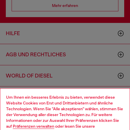
Mehr erfahren
HILFE
AGB UND RECHTLICHES
WORLD OF DIESEL
CORPORATE
Um Ihnen ein besseres Erlebnis zu bieten, verwendet diese
Website Cookies von Erst und Drittanbietern und ähnliche
Technologien. Wenn Sie "Alle akzeptieren" wählen, stimmen Sie
der Verwendung aller dieser Technologien zu. Für weitere
Choose your location
Informationen oder zur Auswahl Ihrer Präferenzen klicken Sie
auf
Präferenzen verwalten
oder lesen Sie unsere
You are currently browsing Deutschland website, but it seems