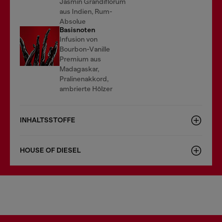
Jasmin Grandiflorum
aus Indien, Rum-
Absolue
Basisnoten
Infusion von
Bourbon-Vanille
Premium aus
Madagaskar,
Pralinenakkord,
ambrierte Hölzer
INHALTSSTOFFE
HOUSE OF DIESEL