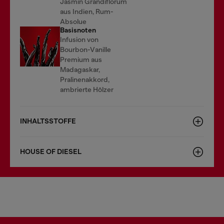
Jasmin Grandiflorum
aus Indien, Rum-
Absolue
Basisnoten
Infusion von
Bourbon-Vanille
Premium aus
Madagaskar,
Pralinenakkord,
ambrierte Hölzer
INHALTSSTOFFE
HOUSE OF DIESEL