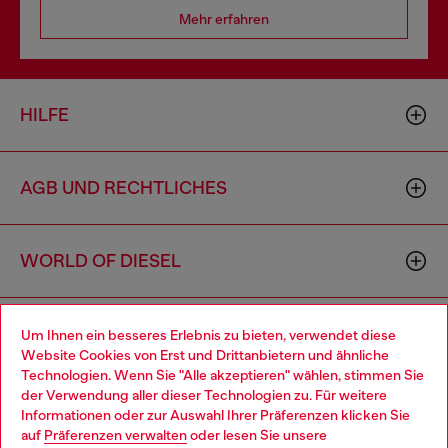
Mehr erfahren
HILFE
AGB UND RECHTLICHES
WORLD OF DIESEL
CORPORATE
Um Ihnen ein besseres Erlebnis zu bieten, verwendet diese
Website Cookies von Erst und Drittanbietern und ähnliche
Technologien. Wenn Sie "Alle akzeptieren" wählen, stimmen Sie
der Verwendung aller dieser Technologien zu. Für weitere
Choose your location
Informationen oder zur Auswahl Ihrer Präferenzen klicken Sie
auf
Präferenzen verwalten
oder lesen Sie unsere
You are currently browsing Deutschland website, but it seems