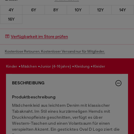
4Y
6Y
8Y
10Y
12Y
14Y
16Y
Verfügbarkeit im Store prüfen
Kostenlose Retouren. Kostenloser Versand nur für Mitglieder.
kinder
mädchen
junior (4-16 jahre)
kleidung
kleider
BESCHREIBUNG
Produktbeschreibung
Mädchenkleid aus leichtem Denim mit klassischer
Tabaknaht. Im Stil eines kurzärmeligen Hemds mit
Druckknopfleiste geschnitten, verfügt es über
Western-Taschen und einen Volantsaum für einen
verspielten Akzent. Ein gesticktes Oval D Logo ziert die