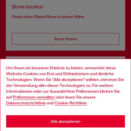
Store locator
Finde einen Diesel Store in deiner Nähe.
Store finden
Omnichannel-Services
Um Ihnen ein besseres Erlebnis zu bieten, verwendet diese
Website Cookies von Erst und Drittanbietern und ähnliche
Entdecke unser gesamtes Service-Angebot, online und
Technologien. Wenn Sie "Alle akzeptieren" wählen, stimmen Sie
im Store.
der Verwendung aller dieser Technologien zu. Für weitere
Choose your location
Informationen oder zur Auswahl Ihrer Präferenzen klicken Sie
auf
Präferenzen verwalten
oder lesen Sie unsere
You are currently browsing Deutschland website, but it seems
Datenschutzrichtlinie
und
Cookie-Richtlinie
.
Mehr erfahren
you may be based in United States
Stay in Deutschland
Alle akzeptieren