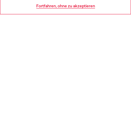
HILFE
Go to United States
Fortfahren, ohne zu akzeptieren
AGB UND RECHTLICHES
WORLD OF DIESEL
CORPORATE
Country: DE
Language: DE
Copyright © 2026 Diesel SpA - Alle Rechte vorbehalten - P.IVA (ital.