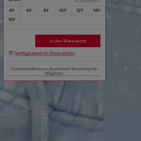
4Y
6Y
8Y
10Y
12Y
14Y
16Y
In den Warenkorb
Verfügbarkeit im Store prüfen
Kostenlose Retouren. Kostenloser Versand nur für
Mitglieder.