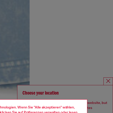
Choose your location
You are currently browsing Deutschland website, but
hnologien. Wenn Sie "Alle akzeptieren" wählen,
it seems you may be based in United States
klicken Sie auf
Präferenzen verwalten
oder lesen