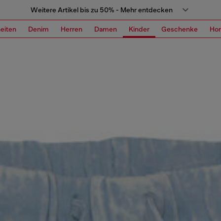
Weitere Artikel bis zu 50% - Mehr entdecken
eiten
Denim
Herren
Damen
Kinder
Geschenke
Ho