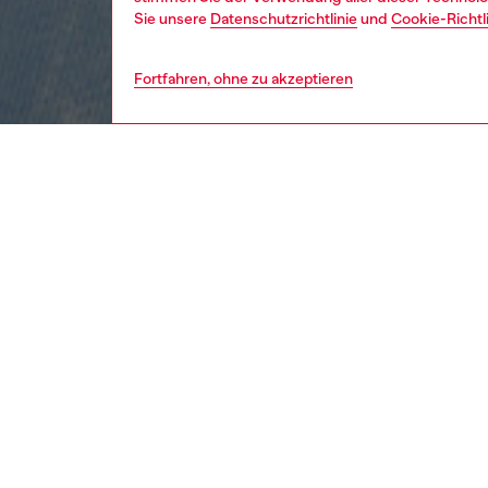
Sie unsere
Datenschutzrichtlinie
und
Cookie-Richtl
Fortfahren, ohne zu akzeptieren
kinder
mädc
BESCH
Produk
Mädchen
wash Ef
Kordelz
Vorders
angebra
ID: J0