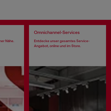
Omnichannel-Services
iner Nähe.
Entdecke unser gesamtes Service-
Angebot, online und im Store.