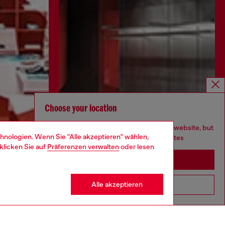
Choose your location
You are currently browsing Deutschland website, but
hnologien. Wenn Sie "Alle akzeptieren" wählen,
it seems you may be based in United States
klicken Sie auf
Präferenzen verwalten
oder lesen
Stay in Deutschland
Alle akzeptieren
Go to United States
Mehr erfahren