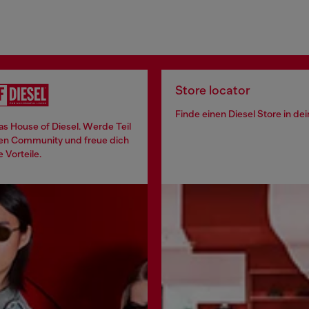
Store locator
Finde einen Diesel Store in de
 das House of Diesel. Werde Teil
len Community und freue dich
e Vorteile.