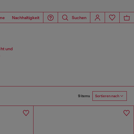
me
Nachhaltigkeit
Suchen
cht und
.
9 items
Sortieren nach