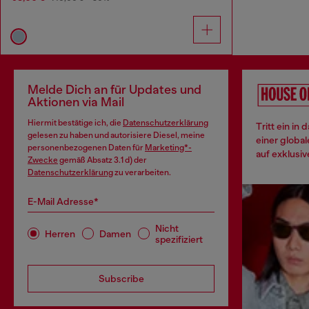
Melde Dich an für Updates und
Aktionen via Mail
Hiermit bestätige ich, die
Datenschutzerklärung
Tritt ein in
gelesen zu haben und autorisiere Diesel, meine
einer globa
personenbezogenen Daten für
Marketing*-
auf exklusiv
Zwecke
gemäß Absatz 3.1 d) der
Datenschutzerklärung
zu verarbeiten.
E-Mail Adresse*
Nicht
Herren
Damen
spezifiziert
Subscribe