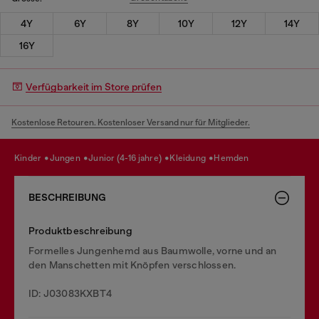
4Y
6Y
8Y
10Y
12Y
14Y
16Y
Verfügbarkeit im Store prüfen
Kostenlose Retouren. Kostenloser Versand nur für Mitglieder.
kinder
jungen
junior (4-16 jahre)
kleidung
hemden
BESCHREIBUNG
Produktbeschreibung
Formelles Jungenhemd aus Baumwolle, vorne und an
den Manschetten mit Knöpfen verschlossen.
ID: J03083KXBT4