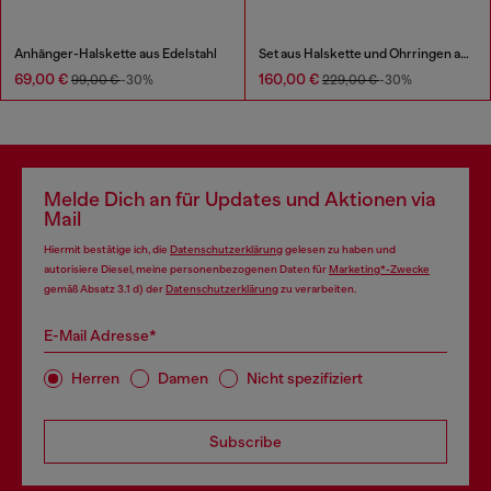
Anhänger-Halskette aus Edelstahl
Set aus Halskette und Ohrringen aus Edelstahl
69,00 €
160,00 €
99,00 €
-30%
229,00 €
-30%
Melde Dich an für Updates und Aktionen via
Mail
Hiermit bestätige ich, die
Datenschutzerklärung
gelesen zu haben und
autorisiere Diesel, meine personenbezogenen Daten für
Marketing*-Zwecke
gemäß Absatz 3.1 d) der
Datenschutzerklärung
zu verarbeiten.
E-Mail Adresse*
Herren
Damen
Nicht spezifiziert
Subscribe