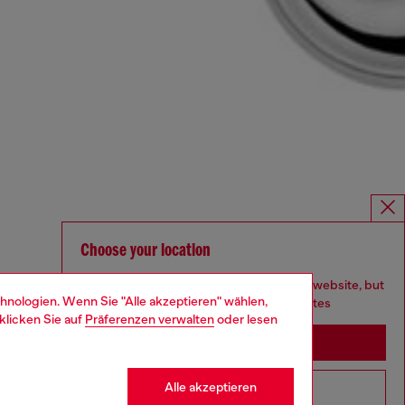
Choose your location
You are currently browsing Deutschland website, but
hnologien. Wenn Sie "Alle akzeptieren" wählen,
it seems you may be based in United States
klicken Sie auf
Präferenzen verwalten
oder lesen
Stay in Deutschland
Alle akzeptieren
Go to United States