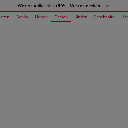
Weitere Artikel bis zu 50% - Mehr entdecken
eiten
Denim
Herren
Damen
Kinder
Geschenke
Ho