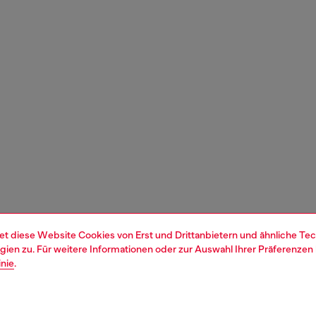
et diese Website Cookies von Erst und Drittanbietern und ähnliche Tec
ien zu. Für weitere Informationen oder zur Auswahl Ihrer Präferenzen 
inie
.