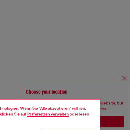
Choose your location
You are currently browsing Deutschland website, but
hnologien. Wenn Sie "Alle akzeptieren" wählen,
it seems you may be based in United States
klicken Sie auf
Präferenzen verwalten
oder lesen
Stay in Deutschland