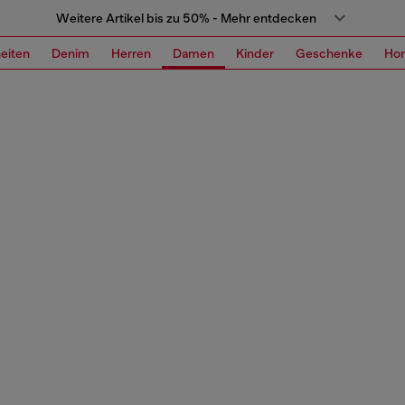
Weitere Artikel bis zu 50% - Mehr entdecken
eiten
Denim
Herren
Damen
Kinder
Geschenke
Ho