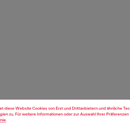
et diese Website Cookies von Erst und Drittanbietern und ähnliche Tec
ien zu. Für weitere Informationen oder zur Auswahl Ihrer Präferenzen 
inie
.