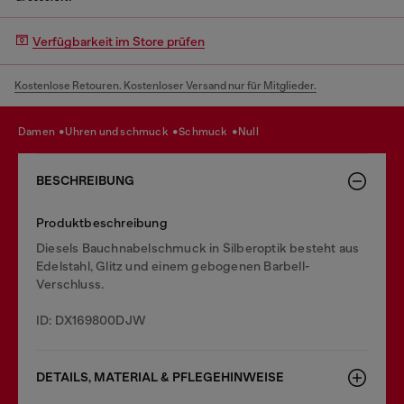
Verfügbarkeit im Store prüfen
Kostenlose Retouren. Kostenloser Versand nur für Mitglieder.
damen
uhren und schmuck
schmuck
null
BESCHREIBUNG
Produktbeschreibung
Diesels Bauchnabelschmuck in Silberoptik besteht aus
Edelstahl, Glitz und einem gebogenen Barbell-
Verschluss.
ID: DX169800DJW
DETAILS, MATERIAL & PFLEGEHINWEISE