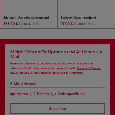
Edelstahl-Manschettenarmband
Edelstahl Kettenarmband
363,00 €
97,00 €
519,00 €
-30%
139,00 €
-30%
Melde Dich an für Updates und Aktionen via
Mail
Hiermit bestätige ich, die
Datenschutzerklärung
gelesen zu haben und
autorisiere Diesel, meine personenbezogenen Daten für
Marketing*-Zwecke
gemäß Absatz 3.1 d) der
Datenschutzerklärung
zu verarbeiten.
E-Mail Adresse*
Herren
Damen
Nicht spezifiziert
Subscribe