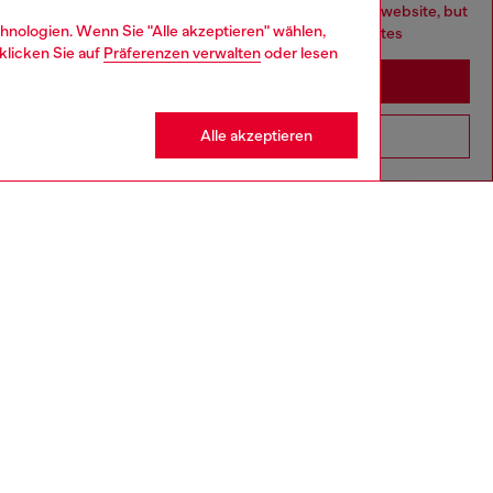
You are currently browsing Deutschland website, but
hnologien. Wenn Sie "Alle akzeptieren" wählen,
it seems you may be based in United States
klicken Sie auf
Präferenzen verwalten
oder lesen
Stay in Deutschland
Alle akzeptieren
Go to United States