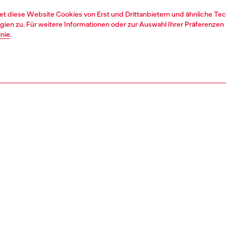
et diese Website Cookies von Erst und Drittanbietern und ähnliche Tec
ien zu. Für weitere Informationen oder zur Auswahl Ihrer Präferenzen 
inie
.
1 | 2
second hand
second hand
denim second hand
REIBUNG & GRÖSSE UND PASSFORM
tbeschreibung
econd Hand-Jeans wurden so aufgearbeitet: sie wurden
rt, gewaschen und der desinfizierenden Behandlung.
Besätze oder kleine Details, die nicht repariert werden
, wurden eventuell ersetzt. Die Maße für die