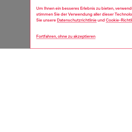
Um Ihnen ein besseres Erlebnis zu bieten, verwend
stimmen Sie der Verwendung aller dieser Technolog
Sie unsere
Datenschutzrichtlinie
und
Cookie-Richtl
Fortfahren, ohne zu akzeptieren
second hand
BESCH
Produk
Diese S
reparie
Manche 
konnten