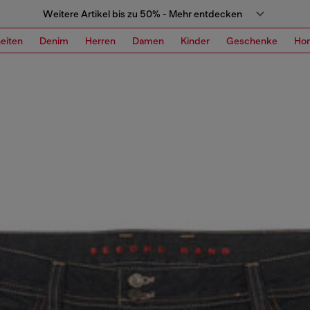
Weitere Artikel bis zu 50% - Mehr entdecken
eiten
Denim
Herren
Damen
Kinder
Geschenke
Ho