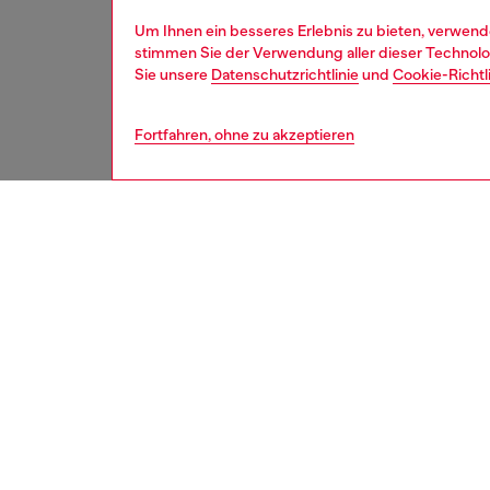
Um Ihnen ein besseres Erlebnis zu bieten, verwend
stimmen Sie der Verwendung aller dieser Technolog
Sie unsere
Datenschutzrichtlinie
und
Cookie-Richtl
Fortfahren, ohne zu akzeptieren
second hand
BESCH
Produk
Diese S
reparie
behandel
werden 