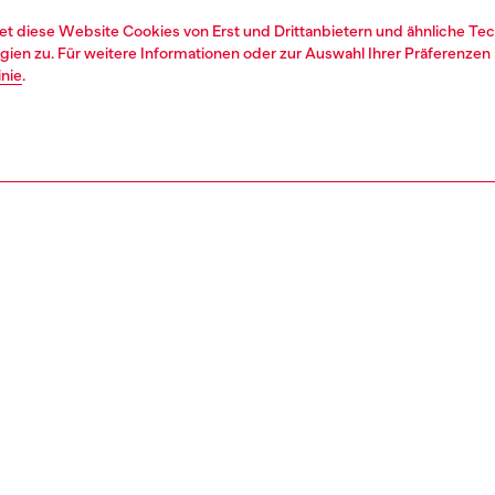
et diese Website Cookies von Erst und Drittanbietern und ähnliche Tec
ien zu. Für weitere Informationen oder zur Auswahl Ihrer Präferenzen 
inie
.
1 | 2
second hand
second hand
denim second hand
REIBUNG & GRÖSSE UND PASSFORM
tbeschreibung
econd Hand-Jeans wurden so aufgearbeitet: sie wurden
rt, gewaschen und mit Poligyene ViralOff und OdorCrunch
t. Manche Besätze oder kleine Details, die nicht repariert
konnten, wurden eventuell ersetzt. Die Maße für die