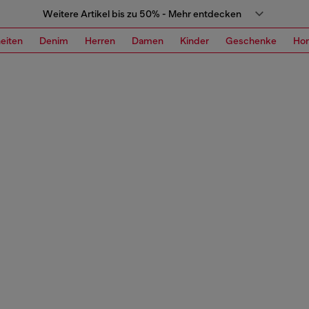
Weitere Artikel bis zu 50% - Mehr entdecken
eiten
Denim
Herren
Damen
Kinder
Geschenke
Ho