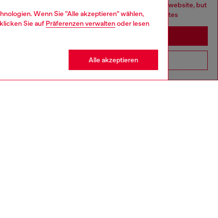
You are currently browsing Deutschland website, but
hnologien. Wenn Sie "Alle akzeptieren" wählen,
it seems you may be based in United States
klicken Sie auf
Präferenzen verwalten
oder lesen
Stay in Deutschland
Alle akzeptieren
Go to United States