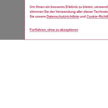
Um Ihnen ein besseres Erlebnis zu bieten, verwend
stimmen Sie der Verwendung aller dieser Technolog
Sie unsere
Datenschutzrichtlinie
und
Cookie-Richtl
Fortfahren, ohne zu akzeptieren
second hand
BESCH
Produk
Diese S
reparie
behandel
werden 