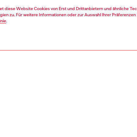
et diese Website Cookies von Erst und Drittanbietern und ähnliche Tec
ien zu. Für weitere Informationen oder zur Auswahl Ihrer Präferenzen 
inie
.
1 | 2
second hand
second hand
denim second hand
REIBUNG
tbeschreibung
econd Hand-Jeans wurden so aufgearbeitet: sie wurden
rt, gewaschen und mit Poligyene ViralOff und OdorCrunch
t. Manche Besätze oder kleine Details, die nicht repariert
konnten, wurden eventuell ersetzt. Die Maße für die