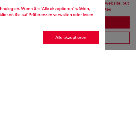
You are currently browsing Deutschland website, but
hnologien. Wenn Sie "Alle akzeptieren" wählen,
it seems you may be based in United States
klicken Sie auf
Präferenzen verwalten
oder lesen
Stay in Deutschland
Alle akzeptieren
Go to United States