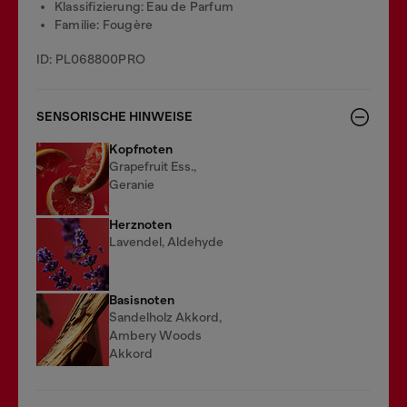
Klassifizierung: Eau de Parfum
Familie: Fougère
ID: PL068800PRO
SENSORISCHE HINWEISE
Kopfnoten
Grapefruit Ess.,
Geranie
Herznoten
Lavendel, Aldehyde
Basisnoten
Sandelholz Akkord,
Ambery Woods
Akkord