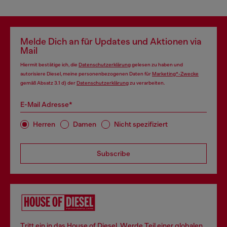
Melde Dich an für Updates und Aktionen via
Mail
Hiermit bestätige ich, die
Datenschutzerklärung
gelesen zu haben und
autorisiere Diesel, meine personenbezogenen Daten für
Marketing*-Zwecke
gemäß Absatz 3.1 d) der
Datenschutzerklärung
zu verarbeiten.
E-Mail Adresse*
Herren
Damen
Nicht spezifiziert
Subscribe
Tritt ein in das House of Diesel. Werde Teil einer globalen