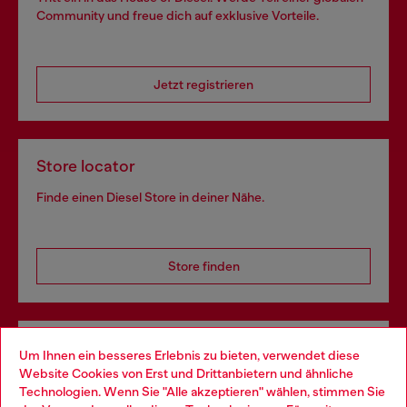
Community und freue dich auf exklusive Vorteile.
Jetzt registrieren
Store locator
Finde einen Diesel Store in deiner Nähe.
Store finden
Omnichannel-Services
Um Ihnen ein besseres Erlebnis zu bieten, verwendet diese
Website Cookies von Erst und Drittanbietern und ähnliche
Entdecke unser gesamtes Service-Angebot, online und
Technologien. Wenn Sie "Alle akzeptieren" wählen, stimmen Sie
im Store.