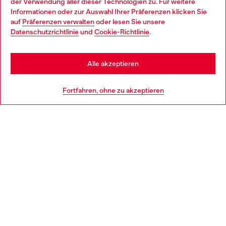
der Verwendung aller dieser Technologien zu. Für weitere
Choose your location
Informationen oder zur Auswahl Ihrer Präferenzen klicken Sie
auf
Präferenzen verwalten
oder lesen Sie unsere
You are currently browsing Deutschland website, but it seems
Datenschutzrichtlinie
und
Cookie-Richtlinie
.
Mehr erfahren
you may be based in United States
Stay in Deutschland
Alle akzeptieren
HILFE
Go to United States
Fortfahren, ohne zu akzeptieren
AGB UND RECHTLICHES
WORLD OF DIESEL
CORPORATE